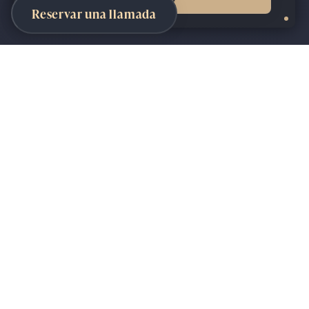
Reservar una llamada
¡Hola!
Tenemos algo más para ti, ya
que muestras más interés que
la media en
Giftpack
,
¿qué tal
si
y
reservas una llamada
hablamos?