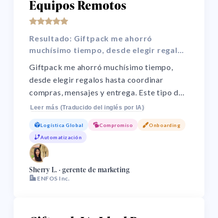
Equipos Remotos
Resultado: Giftpack me ahorró
muchísimo tiempo, desde elegir regalos
hasta coordinar compras, mensajes y
Giftpack me ahorró muchísimo tiempo,
entrega.
desde elegir regalos hasta coordinar
compras, mensajes y entrega. Este tipo de
tarea no encaja bien en la rutina laboral.
Leer más (Traducido del inglés por IA)
Además, con el trabajo remoto, celebrar
Logística Global
Compromiso
Onboarding
logros y fechas clave en persona es difícil.
Automatización
Giftpack me ayuda a mantener el
compromiso con un servicio único.
🌏
Sherry L. · gerente de marketing
ENFOS Inc.