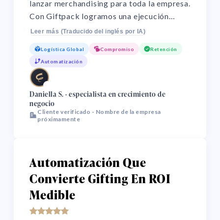
lanzar merchandising para toda la empresa.
Con Giftpack logramos una ejecución
global más ordenada, con logística sólida,
Leer más (Traducido del inglés por IA)
alto nivel de personalización de marca y un
Logística Global
Compromiso
Retención
soporte muy receptivo. El resultado fue
Automatización
menos esfuerzo operativo, ahorro de
tiempo y una implementación mucho más
🌏
fluida.
Daniella S. · especialista en crecimiento de
negocio
Cliente verificado - Nombre de la empresa
próximamente
Automatización Que
Convierte Gifting En ROI
Medible