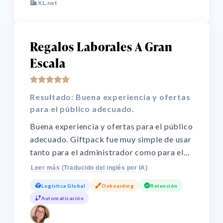
XL.net
Regalos Laborales A Gran
Escala
Resultado: Buena experiencia y ofertas
para el público adecuado.
Buena experiencia y ofertas para el público
adecuado. Giftpack fue muy simple de usar
tanto para el administrador como para el
usuario. Hace que regalar sea muy simple
Leer más (Traducido del inglés por IA)
para organizaciones grandes. Elimina la
Logística Global
Onboarding
Retención
incertidumbre al ordenar y asegura que
Automatización
cada empleado reciba algo que realmente
quiere.
🌏