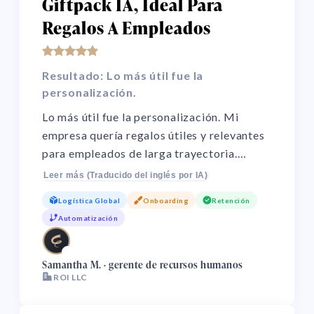
Giftpack IA, Ideal Para
Regalos A Empleados
Resultado: Lo más útil fue la
personalización.
Lo más útil fue la personalización. Mi
empresa quería regalos útiles y relevantes
para empleados de larga trayectoria.
Giftpack IA les ofreció varias opciones
Leer más (Traducido del inglés por IA)
para elegir, así que el regalo sí tenía
Logística Global
Onboarding
Retención
sentido para cada uno. El producto es fácil
Automatización
de usar y gestiona los correos de
seguimiento en cada paso. Como muchos
🌏
empleados son independientes, el email fue
Samantha M. · gerente de recursos humanos
ROI LLC
el mejor canal.