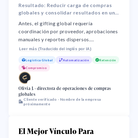
Resultado: Reducir carga de compras
globales y consolidar resultados en un
solo informe.
Antes, el gifting global requería
coordinación por proveedor, aprobaciones
manuales y reportes dispersos.
Consolidamos ejecución de compras,
Leer más (Traducido del inglés por IA)
operación de destinatarios y seguimiento
Logística Global
Automatización
Retención
de campañas en un único sistema
Compromiso
automatizado. El resultado: menor coste
operativo, mayor previsibilidad de entrega
🌏
entre regiones y un informe único para
Olivia J. · directora de operaciones de compras
globales
evaluar eficiencia presupuestaria,
Cliente verificado - Nombre de la empresa
desempeño de entrega e impacto de
próximamente
negocio.
El Mejor Vínculo Para