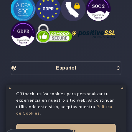
Español
Términos y servicio
Giftpack utiliza cookies para personalizar tu
Tratamiento de Datos
experiencia en nuestro sitio web. Al continuar
Política de privacidad
utilizando este sitio, aceptas nuestra
Política
Política de cookies
Opción de privacidad
de Cookies
.
©
2026
All Rights Reserved.
Giftpack Inc.®
Aceptar