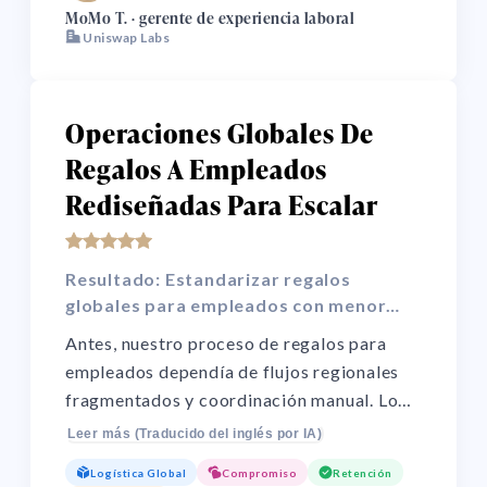
MoMo T. · gerente de experiencia laboral
Uniswap Labs
Operaciones Globales De
Regalos A Empleados
Rediseñadas Para Escalar
Resultado: Estandarizar regalos
globales para empleados con menor
esfuerzo operativo y mejor control.
Antes, nuestro proceso de regalos para
empleados dependía de flujos regionales
fragmentados y coordinación manual. Lo
rediseñamos a un modelo centralizado que
Leer más (Traducido del inglés por IA)
mejoró la consistencia de compras, la
Logística Global
Compromiso
Retención
confiabilidad de entrega y la gobernanza