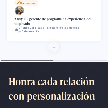
Onboarding
de campañas. Hoy el equipo dedica menos
tiempo a logística y seguimiento, y
🌏
liderazgo recibe reportes más claros sobre
Andy K. · gerente de programa de experiencia del
empleado
rendimiento y eficiencia presupuestaria.
Cliente verificado - Nombre de la empresa
próximamente
Honra cada relación
con personalización