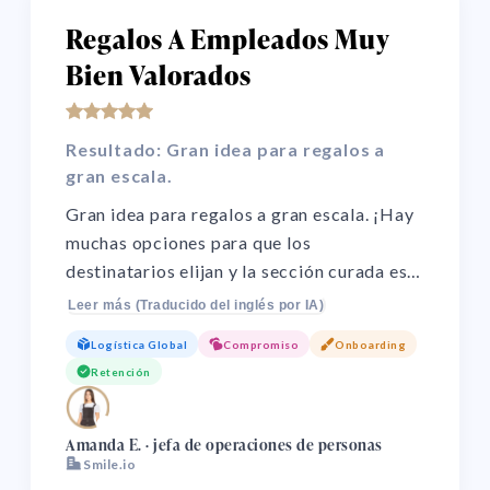
Regalos A Empleados Muy
Bien Valorados
Resultado: Gran idea para regalos a
gran escala.
Gran idea para regalos a gran escala. ¡Hay
muchas opciones para que los
destinatarios elijan y la sección curada es
muy acertada cuando el destinatario
Leer más (Traducido del inglés por IA)
completa el cuestionario! Permite la
Logística Global
Compromiso
Onboarding
elección del destinatario, ¡esto hace que el
Retención
regalo tenga un gran impacto para quienes
lo reciben!
🌏
Amanda E. · jefa de operaciones de personas
Smile.io