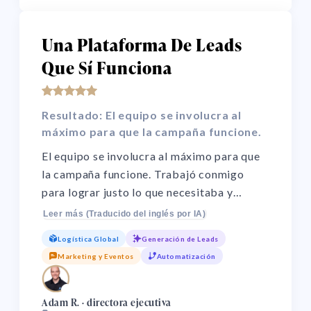
Una Plataforma De Leads
Que Sí Funciona
Resultado: El equipo se involucra al
máximo para que la campaña funcione.
El equipo se involucra al máximo para que
la campaña funcione. Trabajó conmigo
para lograr justo lo que necesitaba y
aportó ideas que no había considerado. Sin
Leer más (Traducido del inglés por IA)
ellos no habría sido un éxito. Con regalos
Logística Global
Generación de Leads
generamos más de 10 reuniones en cada
Marketing y Eventos
Automatización
campaña. Muy efectivo.
🌏
Adam R. · directora ejecutiva