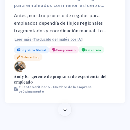
para empleados con menor esfuerzo
operativo y mejor control.
Antes, nuestro proceso de regalos para
empleados dependía de flujos regionales
fragmentados y coordinación manual. Lo
rediseñamos a un modelo centralizado que
Leer más (Traducido del inglés por IA)
mejoró la consistencia de compras, la
Logística Global
Compromiso
Retención
confiabilidad de entrega y la gobernanza de
Onboarding
campañas. Hoy el equipo dedica menos
tiempo a logística y seguimiento, y liderazgo
🌏
recibe reportes más claros sobre rendimiento
Andy K. · gerente de programa de experiencia del
empleado
y eficiencia presupuestaria.
Cliente verificado - Nombre de la empresa
próximamente