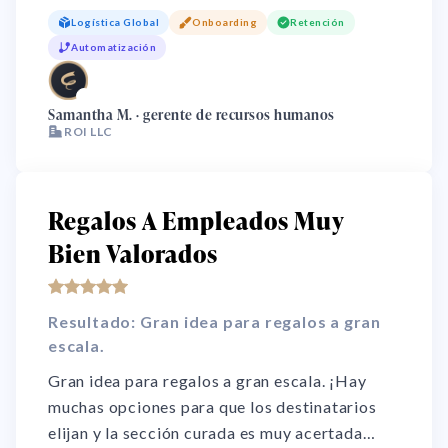
el regalo sí tenía sentido para cada uno. El
Logística Global
Onboarding
Retención
producto es fácil de usar y gestiona los
Automatización
correos de seguimiento en cada paso. Como
muchos empleados son independientes, el
🌏
email fue el mejor canal.
Samantha M. · gerente de recursos humanos
ROI LLC
Regalos A Empleados Muy
Bien Valorados
Resultado: Gran idea para regalos a gran
escala.
Gran idea para regalos a gran escala. ¡Hay
muchas opciones para que los destinatarios
elijan y la sección curada es muy acertada