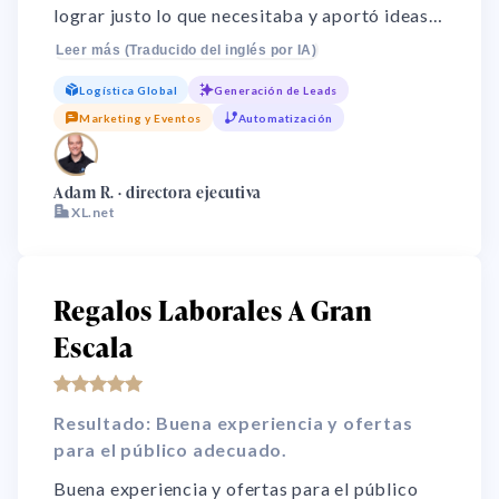
lograr justo lo que necesitaba y aportó ideas
que no había considerado. Sin ellos no habría
Leer más (Traducido del inglés por IA)
sido un éxito. Con regalos generamos más de
Logística Global
Generación de Leads
10 reuniones en cada campaña. Muy efectivo.
Marketing y Eventos
Automatización
🌏
Adam R. · directora ejecutiva
XL.net
Regalos Laborales A Gran
Escala
Resultado: Buena experiencia y ofertas
para el público adecuado.
Buena experiencia y ofertas para el público