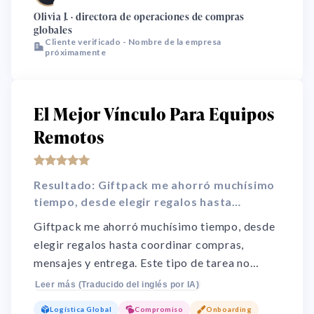
🌏
eficiencia presupuestaria, desempeño de
Olivia J. · directora de operaciones de compras
globales
entrega e impacto de negocio.
Cliente verificado - Nombre de la empresa
próximamente
El Mejor Vínculo Para Equipos
Remotos
Resultado: Giftpack me ahorró muchísimo
tiempo, desde elegir regalos hasta
coordinar compras, mensajes y entrega.
Giftpack me ahorró muchísimo tiempo, desde
elegir regalos hasta coordinar compras,
mensajes y entrega. Este tipo de tarea no
encaja bien en la rutina laboral. Además, con
Leer más (Traducido del inglés por IA)
el trabajo remoto, celebrar logros y fechas
Logística Global
Compromiso
Onboarding