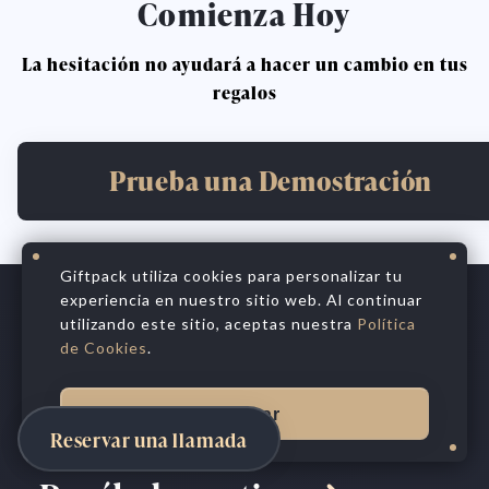
Comienza Hoy
La hesitación no ayudará a hacer un cambio en tus
regalos
Prueba una Demostración
Giftpack utiliza cookies para personalizar tu
experiencia en nuestro sitio web. Al continuar
utilizando este sitio, aceptas nuestra
Política
Honra cada relación
de Cookies
.
con personalización
Aceptar
Reservar una llamada