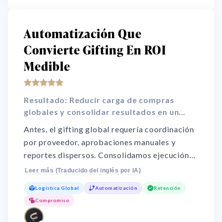
Automatización Que
Convierte Gifting En ROI
Medible
Resultado: Reducir carga de compras
globales y consolidar resultados en un
solo informe.
Antes, el gifting global requería coordinación
por proveedor, aprobaciones manuales y
reportes dispersos. Consolidamos ejecución
de compras, operación de destinatarios y
Leer más (Traducido del inglés por IA)
seguimiento de campañas en un único sistema
Logística Global
Automatización
Retención
automatizado. El resultado: menor coste
Compromiso
operativo, mayor previsibilidad de entrega
entre regiones y un informe único para evaluar