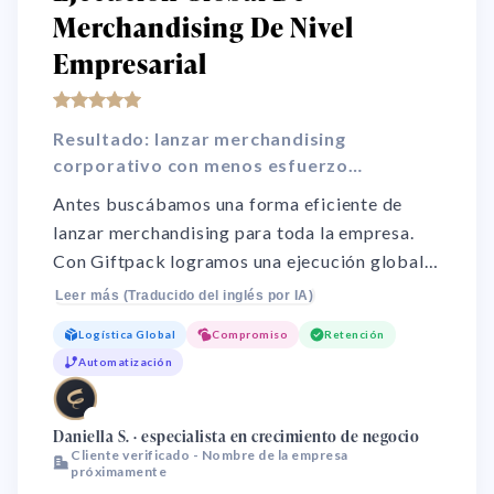
Merchandising De Nivel
Empresarial
Resultado: lanzar merchandising
corporativo con menos esfuerzo
operativo
Antes buscábamos una forma eficiente de
lanzar merchandising para toda la empresa.
Con Giftpack logramos una ejecución global
más ordenada, con logística sólida, alto nivel
Leer más (Traducido del inglés por IA)
de personalización de marca y un soporte muy
Logística Global
Compromiso
Retención
receptivo. El resultado fue menos esfuerzo
Automatización
operativo, ahorro de tiempo y una
implementación mucho más fluida.
🌏
Daniella S. · especialista en crecimiento de negocio
Cliente verificado - Nombre de la empresa
próximamente