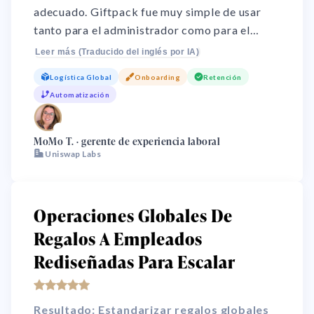
adecuado. Giftpack fue muy simple de usar
tanto para el administrador como para el
usuario. Hace que regalar sea muy simple para
Leer más (Traducido del inglés por IA)
organizaciones grandes. Elimina la
Logística Global
Onboarding
Retención
incertidumbre al ordenar y asegura que cada
Automatización
empleado reciba algo que realmente quiere.
🌏
MoMo T. · gerente de experiencia laboral
Uniswap Labs
Operaciones Globales De
Regalos A Empleados
Rediseñadas Para Escalar
Resultado: Estandarizar regalos globales