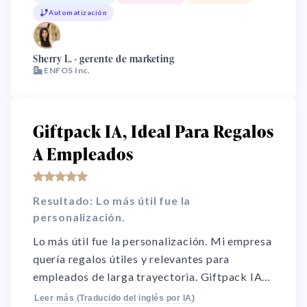
clave en persona es difícil. Giftpack me ayuda
Automatización
a mantener el compromiso con un servicio
único.
🌏
Sherry L. · gerente de marketing
ENFOS Inc.
Giftpack IA, Ideal Para Regalos
A Empleados
Resultado: Lo más útil fue la
personalización.
Lo más útil fue la personalización. Mi empresa
quería regalos útiles y relevantes para
empleados de larga trayectoria. Giftpack IA
les ofreció varias opciones para elegir, así que
Leer más (Traducido del inglés por IA)