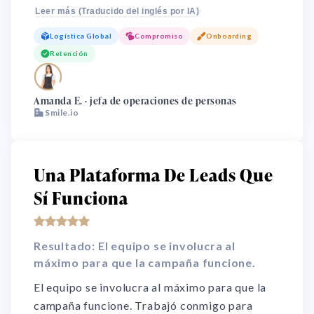
cuando el destinatario completa el
Leer más (Traducido del inglés por IA)
cuestionario! Permite la elección del
Logística Global
Compromiso
Onboarding
destinatario, ¡esto hace que el regalo tenga un
Retención
gran impacto para quienes lo reciben!
🌏
Amanda E. · jefa de operaciones de personas
Smile.io
Una Plataforma De Leads Que
Sí Funciona
Resultado: El equipo se involucra al
máximo para que la campaña funcione.
El equipo se involucra al máximo para que la
campaña funcione. Trabajó conmigo para