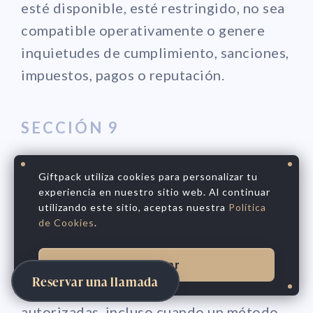
esté disponible, esté restringido, no sea
compatible operativamente o genere
inquietudes de cumplimiento, sanciones,
impuestos, pagos o reputación.
SECCIÓN 9
Contracargos,
Giftpack utiliza cookies para personalizar tu
Cancelaciones y
experiencia en nuestro sitio web. Al continuar
utilizando este sitio, aceptas nuestra
Política
Reembolsos
de Cookies
.
Usted sigue siendo responsable de los
Aceptar
Reservar una llamada
importes adeudados por transacciones
autorizadas, incluso cuando un método