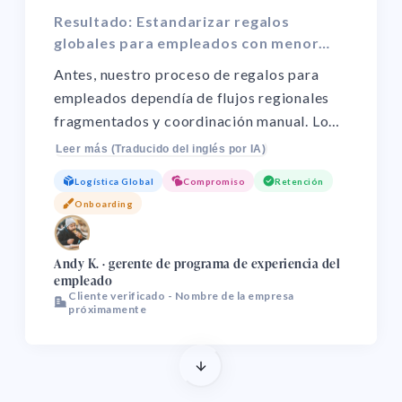
Resultado: Estandarizar regalos
globales para empleados con menor
esfuerzo operativo y mejor control.
Antes, nuestro proceso de regalos para
empleados dependía de flujos regionales
fragmentados y coordinación manual. Lo
rediseñamos a un modelo centralizado que
Leer más (Traducido del inglés por IA)
mejoró la consistencia de compras, la
Logística Global
Compromiso
Retención
confiabilidad de entrega y la gobernanza
Onboarding
de campañas. Hoy el equipo dedica menos
tiempo a logística y seguimiento, y
🌏
liderazgo recibe reportes más claros sobre
Andy K. · gerente de programa de experiencia del
empleado
rendimiento y eficiencia presupuestaria.
Cliente verificado - Nombre de la empresa
próximamente