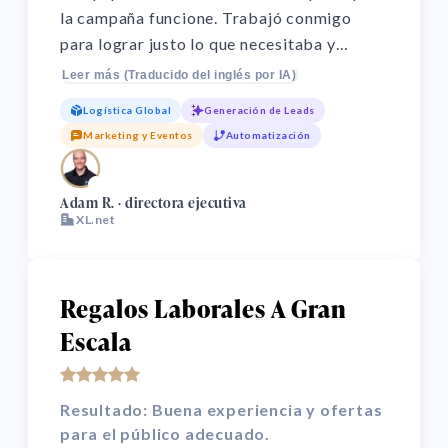
la campaña funcione. Trabajó conmigo
para lograr justo lo que necesitaba y
aportó ideas que no había considerado. Sin
Leer más (Traducido del inglés por IA)
ellos no habría sido un éxito. Con regalos
Logística Global
Generación de Leads
generamos más de 10 reuniones en cada
Marketing y Eventos
Automatización
campaña. Muy efectivo.
🌏
Adam R. · directora ejecutiva
XL.net
Regalos Laborales A Gran
Escala
Resultado: Buena experiencia y ofertas
para el público adecuado.