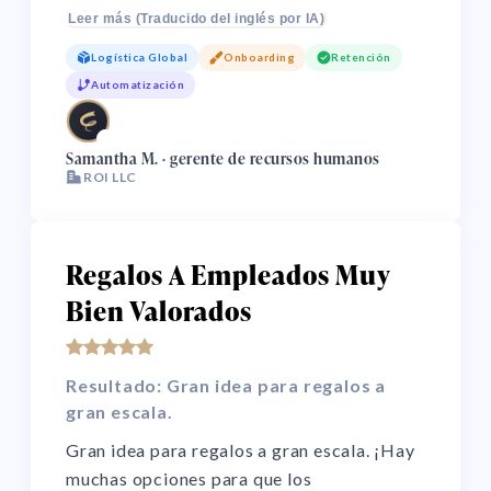
Giftpack IA les ofreció varias opciones
Leer más (Traducido del inglés por IA)
para elegir, así que el regalo sí tenía
Logística Global
Onboarding
Retención
sentido para cada uno. El producto es fácil
Automatización
de usar y gestiona los correos de
seguimiento en cada paso. Como muchos
🌏
empleados son independientes, el email fue
Samantha M. · gerente de recursos humanos
ROI LLC
el mejor canal.
Regalos A Empleados Muy
Bien Valorados
Resultado: Gran idea para regalos a
gran escala.
Gran idea para regalos a gran escala. ¡Hay
muchas opciones para que los