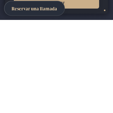
Aceptar
Reservar una llamada
¡Hola!
Tenemos algo más para ti, ya
que muestras más interés que
la media en
Giftpack
,
¿qué tal
si
y
reservas una llamada
hablamos?