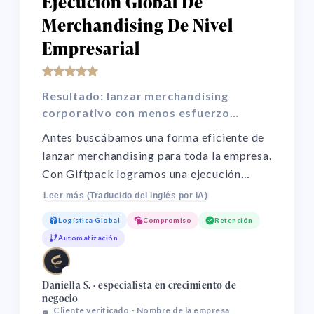
Ejecución Global De
Merchandising De Nivel
Empresarial
Resultado: lanzar merchandising
corporativo con menos esfuerzo
operativo
Antes buscábamos una forma eficiente de
lanzar merchandising para toda la empresa.
Con Giftpack logramos una ejecución
global más ordenada, con logística sólida,
Leer más (Traducido del inglés por IA)
alto nivel de personalización de marca y un
Logística Global
Compromiso
Retención
soporte muy receptivo. El resultado fue
Automatización
menos esfuerzo operativo, ahorro de
tiempo y una implementación mucho más
🌏
fluida.
Daniella S. · especialista en crecimiento de
negocio
Cliente verificado - Nombre de la empresa