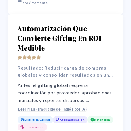
próximamente
Automatización Que
Convierte Gifting En ROI
Medible
Resultado: Reducir carga de compras
globales y consolidar resultados en un
solo informe.
Antes, el gifting global requería
coordinación por proveedor, aprobaciones
manuales y reportes dispersos.
Consolidamos ejecución de compras,
Leer más (Traducido del inglés por IA)
operación de destinatarios y seguimiento
Logística Global
Automatización
Retención
de campañas en un único sistema
Compromiso
automatizado. El resultado: menor coste