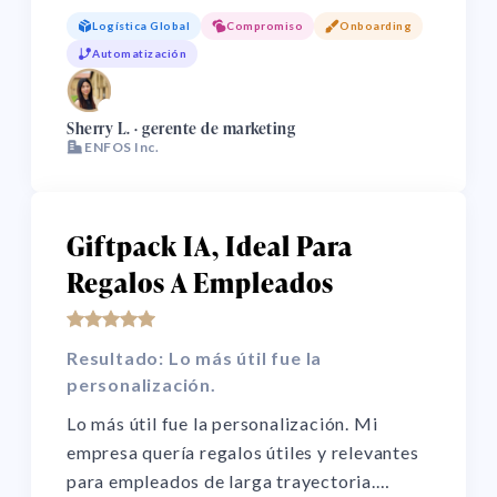
Además, con el trabajo remoto, celebrar
Logística Global
Compromiso
Onboarding
logros y fechas clave en persona es difícil.
Automatización
Giftpack me ayuda a mantener el
compromiso con un servicio único.
🌏
Sherry L. · gerente de marketing
ENFOS Inc.
Giftpack IA, Ideal Para
Regalos A Empleados
Resultado: Lo más útil fue la
personalización.
Lo más útil fue la personalización. Mi
empresa quería regalos útiles y relevantes
para empleados de larga trayectoria.