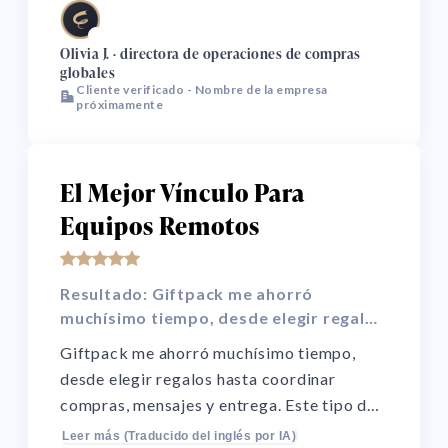
operativo, mayor previsibilidad de entrega
🌏
entre regiones y un informe único para
Olivia J. · directora de operaciones de compras
globales
evaluar eficiencia presupuestaria,
Cliente verificado - Nombre de la empresa
desempeño de entrega e impacto de
próximamente
negocio.
El Mejor Vínculo Para
Equipos Remotos
Resultado: Giftpack me ahorró
muchísimo tiempo, desde elegir regalos
hasta coordinar compras, mensajes y
Giftpack me ahorró muchísimo tiempo,
entrega.
desde elegir regalos hasta coordinar
compras, mensajes y entrega. Este tipo de
tarea no encaja bien en la rutina laboral.
Leer más (Traducido del inglés por IA)