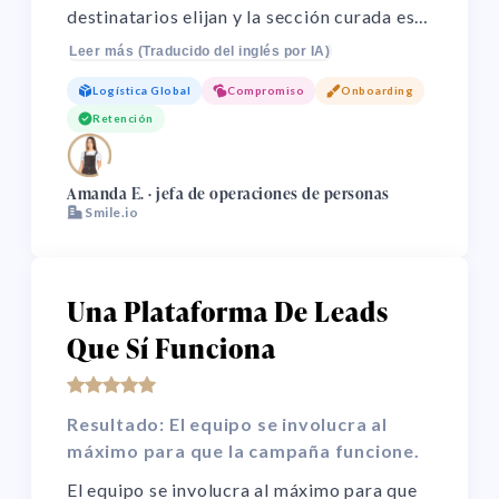
destinatarios elijan y la sección curada es
muy acertada cuando el destinatario
Leer más (Traducido del inglés por IA)
completa el cuestionario! Permite la
Logística Global
Compromiso
Onboarding
elección del destinatario, ¡esto hace que el
Retención
regalo tenga un gran impacto para quienes
lo reciben!
🌏
Amanda E. · jefa de operaciones de personas
Smile.io
Una Plataforma De Leads
Que Sí Funciona
Resultado: El equipo se involucra al
máximo para que la campaña funcione.
El equipo se involucra al máximo para que