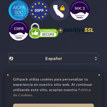
Español
Términos y servicio
Giftpack utiliza cookies para personalizar tu
Tratamiento de Datos
experiencia en nuestro sitio web. Al continuar
Política de privacidad
utilizando este sitio, aceptas nuestra
Política
Política de cookies
Opción de privacidad
de Cookies
.
©
2026
All Rights Reserved.
Giftpack Inc.®