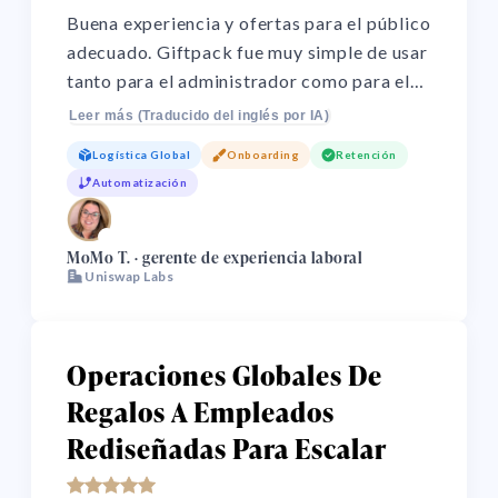
Buena experiencia y ofertas para el público
adecuado. Giftpack fue muy simple de usar
tanto para el administrador como para el
usuario. Hace que regalar sea muy simple
Leer más (Traducido del inglés por IA)
para organizaciones grandes. Elimina la
Logística Global
Onboarding
Retención
incertidumbre al ordenar y asegura que
Automatización
cada empleado reciba algo que realmente
quiere.
🌏
MoMo T. · gerente de experiencia laboral
Uniswap Labs
Operaciones Globales De
Regalos A Empleados
Rediseñadas Para Escalar